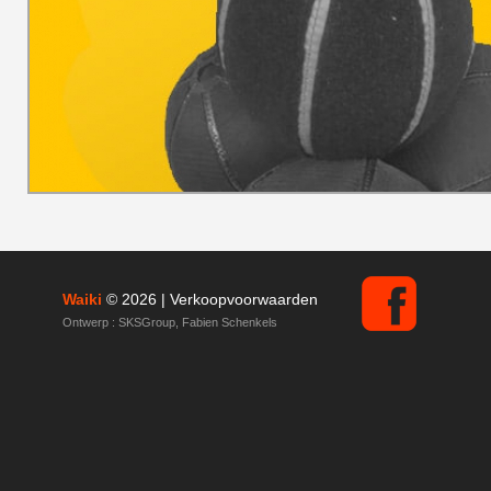
Waiki
© 2026 |
Verkoopvoorwaarden
Ontwerp :
SKSGroup
,
Fabien Schenkels