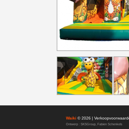
Waiki
© 2026 |
Verkoopvoorwaard
Ontwerp :
SKSGroup
,
Fabien Schenkels