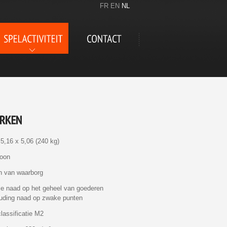
FR
EN
NL
5,16 x 5,06 (240 kg)
oon
n van waarborg
e naad op het geheel van goederen
ing naad op zwake punten
assificatie M2