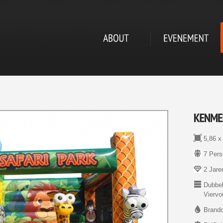
5,86 x 
7 Pers
2 Jare
Dubbel
Viervoud
Brandcl