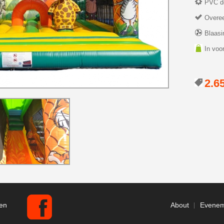
PVC do
Overee
Blaasin
In voo
2.6
en
About
Evenem