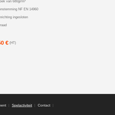
ek van 680gr/m²
nstemming NF EN 14960
richting ingesloten
rraad
50 €
(HT)
ent
Spelactiviteit
Contact