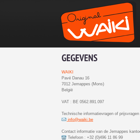
WAIKI
Pavé Danau 16
7012 Jemappes (Mons)
België
VAT : BE 0562.891.097
Technische informatievragen of prijsvragen 
info@waiki.be
Contact informatie van de Jemappes kantoo
Telefoon : +32 (0)496 11 86 99