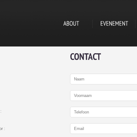
:
r :