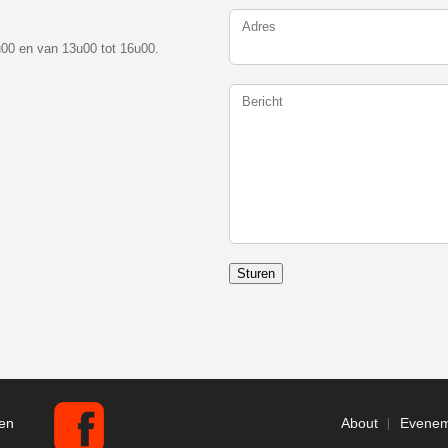
:
u00 en van 13u00 tot 16u00.
Sturen
en
About
Evenem