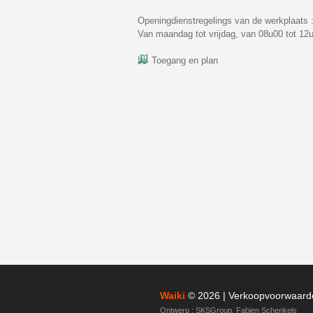
Openingdienstregelings van de werkplaats 
Van maandag tot vrijdag, van 08u00 tot 12
Toegang en plan
Waiki
© 2026 |
Verkoopvoorwaard
Ontwerp :
SKSGroup
,
Fabien Schenkels